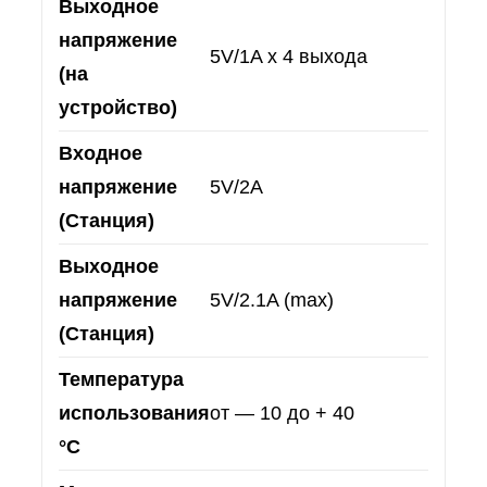
Выходное
напряжение
5V/1A х 4 выхода
(на
устройство)
Входное
напряжение
5V/2A
(Станция)
Выходное
напряжение
5V/2.1A (max)
(Станция)
Температура
использования
от — 10 до + 40
°С