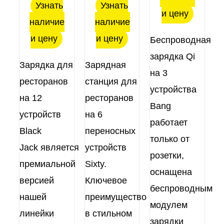
Узнать
Узнать
и цену
наличие
наличие
и цену
и цену
Беспроводная
зарядка Qi
Зарядка для
Зарядная
на 3
ресторанов
станция для
устройства
на 12
ресторанов
Bang
устройств
на 6
работает
Black
переносных
только от
Jack является
устройств
розетки,
премиальной
Sixty.
оснащена
версией
Ключевое
беспроводным
нашей
преимущество
модулем
линейки
в стильном
зарядки