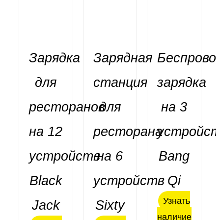
Зарядка
Зарядная
Беспрово
для
станция
зарядка
ресторанов
для
на 3
на 12
ресторана
устройст
устройств
на 6
Bang
ДЕТАЛИ
Оценка
Оценка
ДЕТАЛИ
ДЕТАЛИ
5.00
из 5
5.00
из 5
Black
устройств
Qi
Узнать
Jack
Sixty
наличие