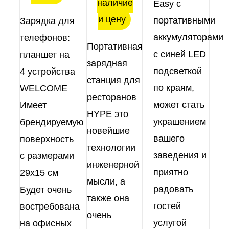
наличие
Easy с
и цену
портативными
Зарядка для
аккумуляторами
телефонов:
Портативная
с синей LED
планшет на
зарядная
подсветкой
4 устройства
станция для
по краям,
WELCOME
ресторанов
может стать
Имеет
HYPE это
украшением
брендируемую
новейшие
вашего
поверхность
технологии
заведения и
с размерами
инженерной
приятно
29х15 см
мысли, а
радовать
Будет очень
также она
гостей
востребована
очень
услугой
на офисных