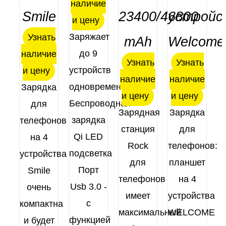
наличие
Оценка
Оценка
Оценка
Оценка
Smile
23400/46800
устройс
ДЕТАЛИ
ДЕТАЛИ
ДЕТАЛИ
ДЕТАЛИ
и цену
4.83
из 5
5.00
из 5
4.86
из 5
4.83
из 5
Заряжает
Узнать
mAh
Welcome
до 9
наличие
Узнать
Узнать
устройств
и цену
наличие
наличие
одновременно
Зарядка
и цену
и цену
Беспроводная
для
Зарядная
Зарядка
зарядка
телефонов
станция
для
Qi LED
на 4
Rock
телефонов:
подсветка
устройства
для
планшет
Порт
Smile
телефонов
на 4
Usb 3.0 -
очень
имеет
устройства
с
компактна
максимальный
WELCOME
функцией
и будет