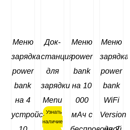
Меню
Док-
Меню
Меню
зарядка
станция
power
зарядка
power
для
bank
power
bank
зарядки
на 10
bank
на 4
Menu
000
WiFi
ДЕТАЛИ
Оценка
Оценка
Оценка
Узнать
устройства
мАч с
Version
ДЕТАЛИ
ДЕТАЛИ
ДЕТАЛИ
5.00
из 5
5.00
из 5
5.00
из 5
наличие
10
беспроводной
на 2