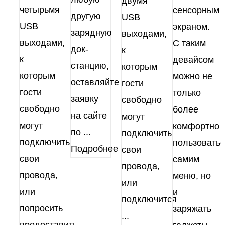
двумя
четырьмя
сенсорным
другую
USB
USB
экраном.
зарядную
выходами,
выходами,
C таким
док-
к
к
девайсом
станцию,
которым
которым
можно не
оставляйте
гости
гости
только
заявку
свободно
свободно
более
на сайте
могут
могут
комфортно
по
...
подключить
подключить
пользовать
Подробнее
свои
свои
самим
провода,
провода,
меню, но
или
или
и
подключится
попросить
заряжать
...
предоставить