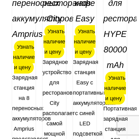
переносных
ресторанов
кафе
для
аккумуляторов
City
Easy
рестора
Оценка
В
4.91
из 5
КОРЗИНУ
Оценка
Оценка
Оценка
Узнать
Узнать
Amprius
HYPE
ДЕТАЛИ
ДЕТАЛИ
ДЕТАЛИ
5.00
из 5
5.00
из 5
5.00
из 5
/
наличие
наличие
ДЕТАЛИ
Узнать
80000
и цену
и цену
наличие
Зарядное
Зарядная
mAh
и цену
устройство
станция
Зарядная
Узнать
для
Easy с
станция
наличие
ресторанов
портативными
на 8
и цену
City
аккумуляторами
переносных
Портативная
располагает
с синей
аккумуляторов
зарядная
самой
LED
Amprius
станция
мощной
подсветкой