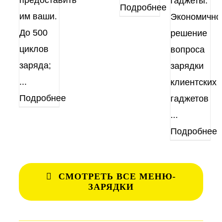
гаджеты.
Подробнее
им ваши.
Экономично
До 500
решение
циклов
вопроса
заряда;
зарядки
...
клиентских
Подробнее
гаджетов
...
Подробнее
СМОТРЕТЬ ВСЕ МЕНЮ-
ЗАРЯДКИ