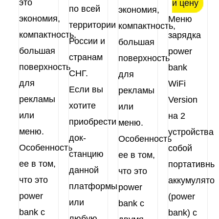
это
и цену
по всей
экономия,
экономия,
Меню
территории
компактность,
компактность,
зарядка
России и
большая
большая
power
странам
поверхность
поверхность
bank
СНГ.
для
для
WiFi
Если вы
рекламы
рекламы
Version
хотите
или
или
на 2
приобрести
меню.
меню.
устройства 
док-
Особенность
Особенность
собой
станцию
ее в том,
ее в том,
портативны
данной
что это
что это
аккумулято
платформы
power
power
(power
или
bank с
bank с
bank) с
любую