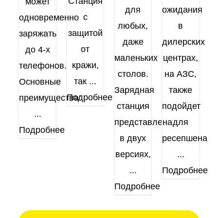
Станция
может
для
ожидания
с
одновременно
любых,
в
защитой
заряжать
даже
дилерских
от
до 4-х
маленьких
центрах,
кражи,
телефонов.
столов.
на АЗС,
так
...
Основные
Зарядная
также
Подробнее
преимущества:
станция
подойдет
...
представлена
для
Подробнее
в двух
ресепшена
версиях,
...
...
Подробнее
Подробнее