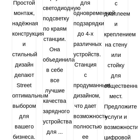
Простой
для
с
светодиодную
монтаж,
одновременной
дисплеем
подсветку
надёжная
подзарядки
и
по краям
конструкция
до 4-х
креплением
станции.
и
различных
на стену
Она
стильный
устройств.
или
объединила
дизайн
Станция
стойку
в себе
делают
с
для
все
Street
продуманным
общественны
лучшие
оптимальным
дизайном,
мест.
качества
выбором
что дает
Предложите 
зарядного
для
возможность
услуги и
устройства
вашего
полностью
возможности 
для
...
бизнеса.
ее
цифровой