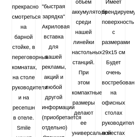
объем
Имеет
"быстрая
прекрасно
аккумулятора
брендируему
зарядка"
смотреться
среди
поверхность
Акриловая
на
нашей
с
вставка
барной
линейки
размерами
для
стойке, в
настольных
29х15 см
вашей
переговорных
станций.
Будет
рекламы,
комнатах,
При
очень
акций и
на столе
этом
востребован
любой
руководителя
компактные
на
другой
и на
размеры
офисных
информации
ресепшн
делают
столах
(приобретается
в отеле.
ее
руководителе
отдельно)
Smile
универсальной
в местах