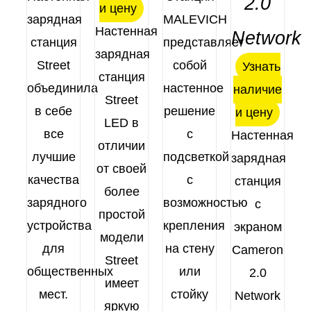
2.0
и цену
зарядная
MALEVICH
Настенная
Network
станция
представляет
зарядная
Street
собой
Узнать
станция
объединила
настенное
наличие
Street
в себе
решение
и цену
LED в
все
с
Настенная
отличии
лучшие
подсветкой
зарядная
от своей
качества
с
станция
более
зарядного
возможностью
с
простой
устройства
крепления
экраном
модели
для
на стену
Cameron
Street
общественных
или
2.0
имеет
мест.
стойку
Network
яркую