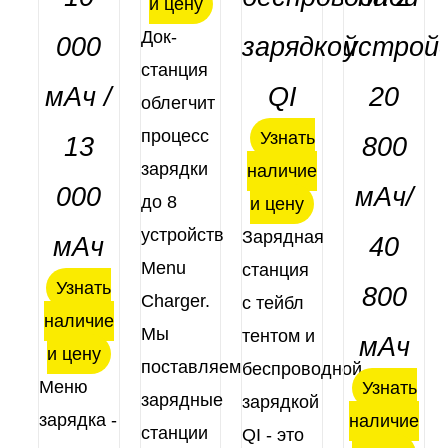
и цену
Док-
000
зарядкой
устрой
станция
мАч /
QI
20
облегчит
процесс
Узнать
13
800
зарядки
наличие
000
мАч/
до 8
и цену
устройств
Зарядная
мАч
40
Menu
станция
Узнать
800
Charger.
с тейбл
наличие
Мы
тентом и
мАч
и цену
поставляем
беспроводной
Меню
Узнать
зарядные
зарядкой
зарядка -
наличие
станции
QI - это