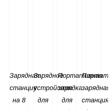
Зарядная
Зарядное
Портативная
Портат
станция
устройство
зарядка
зарядна
на 8
для
для
станция