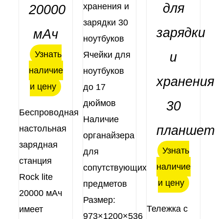
для
хранения и
20000
зарядки 30
зарядки
мАч
ноутбуков
Узнать
Ячейки для
и
наличие
ноутбуков
ДЕТАЛИ
хранения
и цену
до 17
дюймов
30
Беспроводная
Наличие
планшет
настольная
органайзера
зарядная
Узнать
для
станция
наличие
сопутствующих
Rock lite
и цену
предметов
20000 мАч
Размер:
Тележка с
имеет
973×1200×536