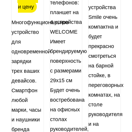
телефонов:
и цену
устройства
планшет на
Smile очень
4 устройства
Многофункциональное
компактна и
WELCOME
устройство
будет
Имеет
для
прекрасно
брендируемую
одновременной
смотреться
поверхность
зарядки
на барной
с размерами
трех ваших
стойке, в
29х15 см
девайсов.
переговорных
Будет очень
Смартфон
комнатах, на
востребована
любой
столе
на офисных
марки, часы
руководителя
столах
и наушники
и на
руководителей,
бренда