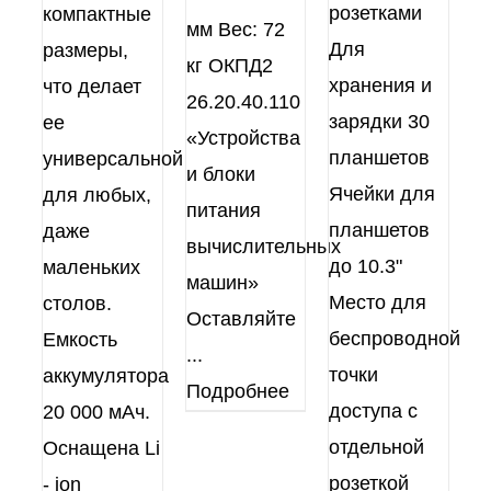
розетками
компактные
мм Вес: 72
Для
размеры,
кг ОКПД2
хранения и
что делает
26.20.40.110
зарядки 30
ее
«Устройства
планшетов
универсальной
и блоки
Ячейки для
для любых,
питания
планшетов
даже
вычислительных
до 10.3"
маленьких
машин»
Место для
столов.
Оставляйте
беспроводной
Емкость
...
точки
аккумулятора
Подробнее
доступа с
20 000 мАч.
отдельной
Оснащена Li
розеткой
- ion