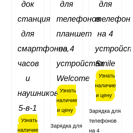
док
для
для
станция
телефонов
телефон
для
планшет
на 4
смартфонов,
на 4
устройст
ДЕТАЛИ
Оценка
Оценка
ДЕТАЛИ
ДЕТАЛИ
4.83
из 5
4.83
из 5
часов
устройства
Smile
Узнать
и
Welcome
наличие
Узнать
наушников
и цену
наличие
5-в-1
и цену
Зарядка для
Узнать
телефонов
Зарядка для
наличие
на 4