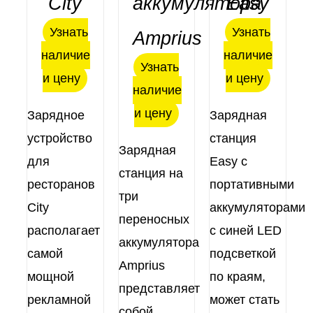
City
аккумулятора
Easy
Оценка
Оценка
Оценка
ДЕТАЛИ
ДЕТАЛИ
ДЕТАЛИ
5.00
из 5
5.00
из 5
5.00
из 5
Узнать
Узнать
Amprius
наличие
наличие
Узнать
и цену
и цену
наличие
и цену
Зарядное
Зарядная
устройство
станция
Зарядная
для
Easy с
станция на
ресторанов
портативными
три
City
аккумуляторами
переносных
располагает
с синей LED
аккумулятора
самой
подсветкой
Amprius
мощной
по краям,
представляет
рекламной
может стать
собой