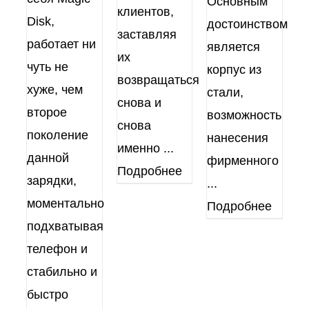
Основным
клиентов,
Disk,
достоинством
заставляя
работает ни
является
их
чуть не
корпус из
возвращаться
хуже, чем
стали,
снова и
второе
возможность
снова
поколение
нанесения
именно
...
данной
фирменного
Подробнее
зарядки,
...
моментально
Подробнее
подхватывая
телефон и
стабильно и
быстро