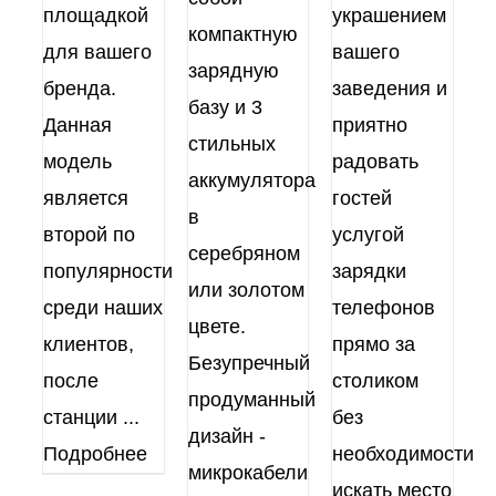
площадкой
украшением
компактную
для вашего
вашего
зарядную
бренда.
заведения и
базу и 3
Данная
приятно
стильных
модель
радовать
аккумулятора
является
гостей
в
второй по
услугой
серебряном
популярности
зарядки
или золотом
среди наших
телефонов
цвете.
клиентов,
прямо за
Безупречный
после
столиком
продуманный
станции
...
без
дизайн -
Подробнее
необходимости
микрокабели
искать место