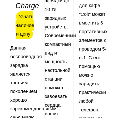
зарядки до
Charge
для кафе
10-ти
"Colt" может
Узнать
зарядных
вместить 6
наличие
устройств.
портативных
и цену
Современный
элементов с
компактный
Данная
проводом 5-
вид и
беспроводная
в-1. С его
мощность
зарядка
помощью
настольной
является
можно
станции
третьим
зарядить
поможет
поколением
практически
завоевать
хорошо
любой
сердца
зарекомендовавшим
телефон.
ваших
себя Magic