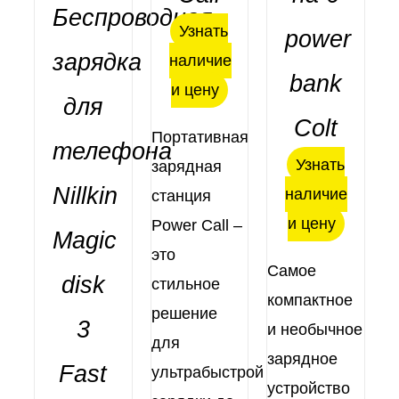
ДЕТАЛИ
Оценка
Беспроводная
ДЕТАЛИ
5.00
из 5
Узнать
power
зарядка
наличие
bank
и цену
для
Colt
Портативная
телефона
Узнать
зарядная
Nillkin
наличие
станция
и цену
Power Call –
Magic
это
Самое
disk
стильное
компактное
ДЕТАЛИ
решение
3
и необычное
для
зарядное
Fast
ультрабыстрой
устройство