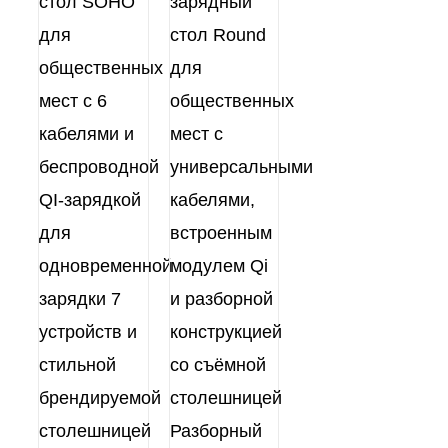
стол SOHO
зарядный
для
стол Round
общественных
для
мест с 6
общественных
кабелями и
мест с
беспроводной
универсальными
QI-зарядкой
кабелями,
для
встроенным
одновременной
модулем Qi
зарядки 7
и разборной
устройств и
конструкцией
стильной
со съёмной
брендируемой
столешницей
столешницей
Разборный