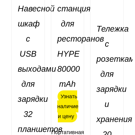
Навесной
станция
шкаф
для
Тележка
с
ресторанов
Оценка
В КОРЗИНУ
с
4.91
из 5
/
USB
HYPE
ДЕТАЛИ
розеткам
выходами
80000
для
для
mAh
зарядки
ДЕТАЛИ
Узнать
зарядки
и
наличие
32
и цену
хранения
Оценка
ДЕТАЛИ
5.00
из 5
планшетов
Портативная
20