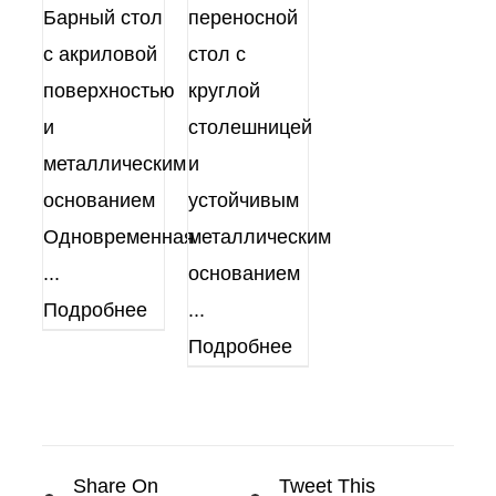
Барный стол
переносной
с акриловой
стол с
поверхностью
круглой
и
столешницей
металлическим
и
основанием
устойчивым
Одновременная
металлическим
...
основанием
Подробнее
...
Подробнее
Share On
Tweet This