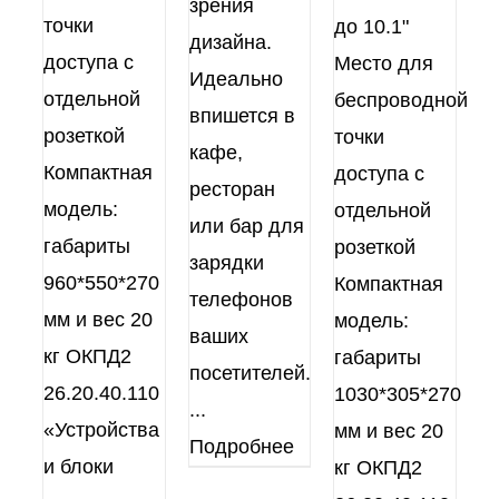
зрения
точки
до 10.1"
дизайна.
доступа с
Место для
Идеально
отдельной
беспроводной
впишется в
розеткой
точки
кафе,
Компактная
доступа с
ресторан
модель:
отдельной
или бар для
габариты
розеткой
зарядки
960*550*270
Компактная
телефонов
мм и вес 20
модель:
ваших
кг ОКПД2
габариты
посетителей.
26.20.40.110
1030*305*270
...
«Устройства
мм и вес 20
Подробнее
и блоки
кг ОКПД2