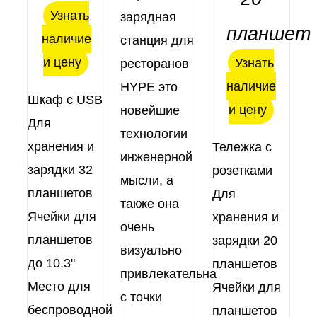
Узнать
зарядная
планшет
наличие
станция для
и цену
Узнать
ресторанов
наличие
HYPE это
Шкаф с USB
и цену
новейшие
Для
технологии
хранения и
Тележка с
инженерной
зарядки 32
розетками
мысли, а
планшетов
Для
также она
Ячейки для
хранения и
очень
планшетов
зарядки 20
визуально
до 10.3"
планшетов
привлекательна
Место для
Ячейки для
с точки
беспроводной
планшетов